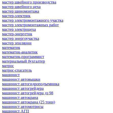
мастер швейного производства
мастер швейного цеха
мастер шиномонтажа
мастер-электрик
мастер электромонтажного участка
мастер электромонтажных работ
мастер электроцеха
мастер-энергетик
мастер энергоучастка
мастер эпиляции
математик
математик-аналитик
математик-программист
материальный бухгалтер
матрос
матрос-спасатель
машинист
машинист автовышки
машинист автогидроподъемника
машинист автогрейдера
машинист автогрейдера дз 98
машинист автокрана
машинист автокрана (25 тонн)
машинист автомотрисы
машинист АГП