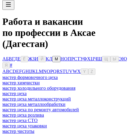
Работа и вакансии
по профессии в Аксае
(Дагестан)
А
Б
В
Г
Д
Е
Ж
З
И
К
Л
Н
О
П
Р
С
Т
У
Ф
Х
Ц
Ч
Ш
Э
Ю
Ё
Й
М
Щ
Ы
#
Я
A
B
C
D
E
F
G
H
I
J
K
L
M
N
O
P
Q
R
S
T
U
V
W
X
Y
Z
мастер формовочного цеха
мастер химчистки
мастер холодильного оборудования
мастер цеха
мастер цеха металлоконструкций
мастер цеха металлообработки
мастер цеха по ремонту автомобилей
мастер цеха розлива
мастер цеха СТО
мастер цеха упаковки
мастер чистоты