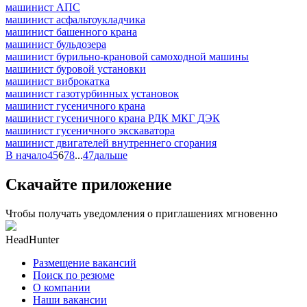
машинист АПС
машинист асфальтоукладчика
машинист башенного крана
машинист бульдозера
машинист бурильно-крановой самоходной машины
машинист буровой установки
машинист виброкатка
машинист газотурбинных установок
машинист гусеничного крана
машинист гусеничного крана РДК МКГ ДЭК
машинист гусеничного экскаватора
машинист двигателей внутреннего сгорания
В начало
4
5
6
7
8
...
47
дальше
Скачайте приложение
Чтобы получать уведомления о приглашениях мгновенно
HeadHunter
Размещение вакансий
Поиск по резюме
О компании
Наши вакансии