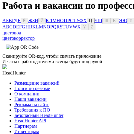
Работа и вакансии по професс
А
Б
В
Г
Д
Е
Ж
З
И
К
Л
М
Н
О
П
Р
С
Т
У
Ф
Х
Ч
Ш
Э
Ю
Ё
Й
Ц
Щ
Ы
Я
A
B
C
D
E
F
G
H
I
J
K
L
M
N
O
P
Q
R
S
T
U
V
W
X
Y
Z
цветовод
цветокорректор
Сканируйте QR-код, чтобы скачать приложение
И чаты с работодателями всегда будут под рукой
HeadHunter
Размещение вакансий
Поиск по резюме
О компании
Наши вакансии
Реклама на сайте
Требования к ПО
Безопасный HeadHunter
HeadHunter API
Партнерам
Инвесторам