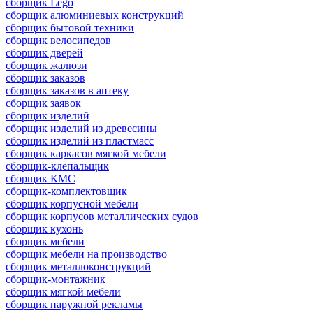
сборщик Lego
сборщик алюминиевых конструкций
сборщик бытовой техники
сборщик велосипедов
сборщик дверей
сборщик жалюзи
сборщик заказов
сборщик заказов в аптеку
сборщик заявок
сборщик изделий
сборщик изделий из древесины
сборщик изделий из пластмасс
сборщик каркасов мягкой мебели
сборщик-клепальщик
сборщик КМС
сборщик-комплектовщик
сборщик корпусной мебели
сборщик корпусов металлических судов
сборщик кухонь
сборщик мебели
сборщик мебели на производство
сборщик металлоконструкций
сборщик-монтажник
сборщик мягкой мебели
сборщик наружной рекламы