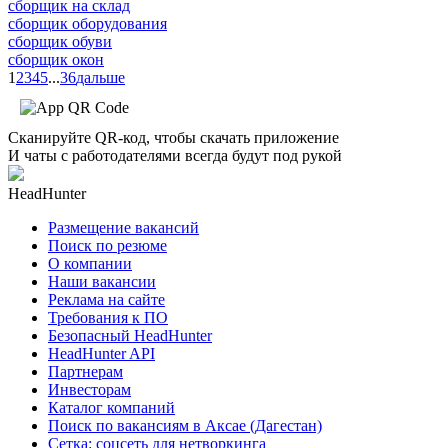
сборщик на склад
сборщик оборудования
сборщик обуви
сборщик окон
1
2
3
4
5
...
36
дальше
Сканируйте QR-код, чтобы скачать приложение
И чаты с работодателями всегда будут под рукой
HeadHunter
Размещение вакансий
Поиск по резюме
О компании
Наши вакансии
Реклама на сайте
Требования к ПО
Безопасный HeadHunter
HeadHunter API
Партнерам
Инвесторам
Каталог компаний
Поиск по вакансиям в Аксае (Дагестан)
Сетка: соцсеть для нетворкинга