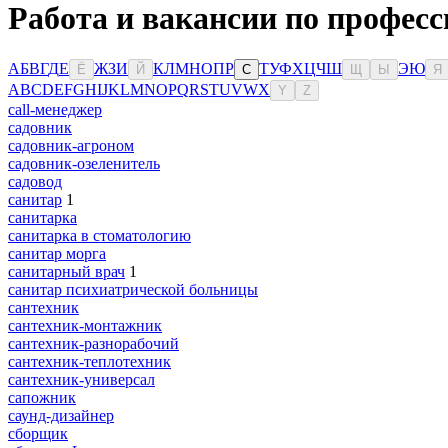
Работа и вакансии по професс
А
Б
В
Г
Д
Е
Ж
З
И
К
Л
М
Н
О
П
Р
Т
У
Ф
Х
Ц
Ч
Ш
Э
Ю
Ё
Й
С
Щ
Ы
Я
A
B
C
D
E
F
G
H
I
J
K
L
M
N
O
P
Q
R
S
T
U
V
W
X
Y
Z
сall-менеджер
садовник
садовник-агроном
садовник-озеленитель
садовод
санитар
1
санитарка
санитарка в стоматологию
санитар морга
санитарный врач
1
санитар психиатрической больницы
сантехник
сантехник-монтажник
сантехник-разнорабочий
сантехник-теплотехник
сантехник-универсал
сапожник
саунд-дизайнер
сборщик