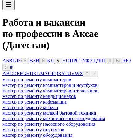
Работа и вакансии
по профессии в Аксае
(Дагестан)
А
Б
В
Г
Д
Е
Ж
З
И
К
Л
Н
О
П
Р
С
Т
У
Ф
Х
Ц
Ч
Ш
Э
Ю
Ё
Й
М
Щ
Ы
#
Я
A
B
C
D
E
F
G
H
I
J
K
L
M
N
O
P
Q
R
S
T
U
V
W
X
Y
Z
мастер по ремонту компьютеров
мастер по ремонту компьютеров и ноутбуков
мастер по ремонту компьютеров и телефонов
мастер по ремонту кондиционеров
мастер по ремонту кофемашин
мастер по ремонту мебели
мастер по ремонту мелкой бытовой техники
мастер по ремонту механического оборудования
мастер по ремонту насосного оборудования
мастер по ремонту ноутбуков
мастер по ремонту оборудования