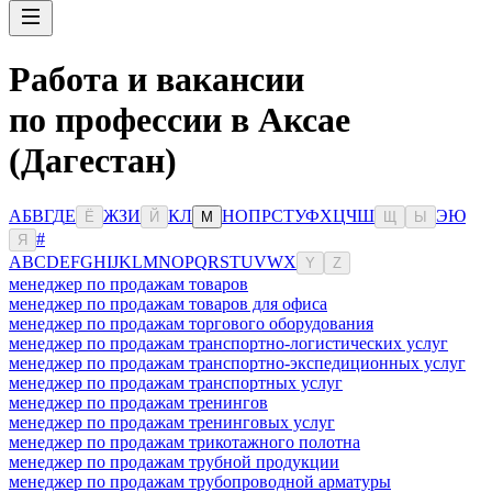
Работа и вакансии
по профессии в Аксае
(Дагестан)
А
Б
В
Г
Д
Е
Ж
З
И
К
Л
Н
О
П
Р
С
Т
У
Ф
Х
Ц
Ч
Ш
Э
Ю
Ё
Й
М
Щ
Ы
#
Я
A
B
C
D
E
F
G
H
I
J
K
L
M
N
O
P
Q
R
S
T
U
V
W
X
Y
Z
менеджер по продажам товаров
менеджер по продажам товаров для офиса
менеджер по продажам торгового оборудования
менеджер по продажам транспортно-логистических услуг
менеджер по продажам транспортно-экспедиционных услуг
менеджер по продажам транспортных услуг
менеджер по продажам тренингов
менеджер по продажам тренинговых услуг
менеджер по продажам трикотажного полотна
менеджер по продажам трубной продукции
менеджер по продажам трубопроводной арматуры