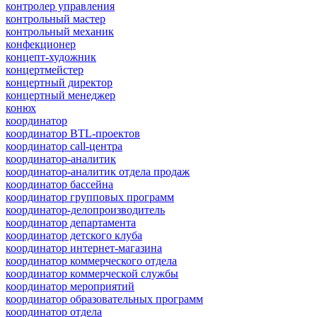
контролер управления
контрольный мастер
контрольный механик
конфекционер
концепт-художник
концертмейстер
концертный директор
концертный менеджер
конюх
координатор
координатор BTL-проектов
координатор call-центра
координатор-аналитик
координатор-аналитик отдела продаж
координатор бассейна
координатор групповых программ
координатор-делопроизводитель
координатор департамента
координатор детского клуба
координатор интернет-магазина
координатор коммерческого отдела
координатор коммерческой службы
координатор мероприятий
координатор образовательных программ
координатор отдела