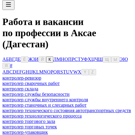
Работа и вакансии
по профессии в Аксае
(Дагестан)
А
Б
В
Г
Д
Е
Ж
З
И
Л
М
Н
О
П
Р
С
Т
У
Ф
Х
Ц
Ч
Ш
Э
Ю
Ё
Й
К
Щ
Ы
#
Я
A
B
C
D
E
F
G
H
I
J
K
L
M
N
O
P
Q
R
S
T
U
V
W
X
Y
Z
контролер-ревизор
контролер сварочных работ
контролер склада
контролер службы безопасности
контролер службы внутреннего контроля
контролер станочных и слесарных работ
контролер технического состояния автотранспортных средств
контролер технологического процесса
контролер торгового зала
контролер торговых точек
контролер-упаковщик