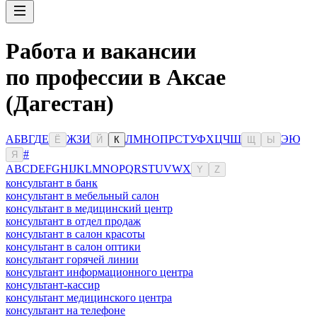
Работа и вакансии
по профессии в Аксае
(Дагестан)
А
Б
В
Г
Д
Е
Ж
З
И
Л
М
Н
О
П
Р
С
Т
У
Ф
Х
Ц
Ч
Ш
Э
Ю
Ё
Й
К
Щ
Ы
#
Я
A
B
C
D
E
F
G
H
I
J
K
L
M
N
O
P
Q
R
S
T
U
V
W
X
Y
Z
консультант в банк
консультант в мебельный салон
консультант в медицинский центр
консультант в отдел продаж
консультант в салон красоты
консультант в салон оптики
консультант горячей линии
консультант информационного центра
консультант-кассир
консультант медицинского центра
консультант на телефоне