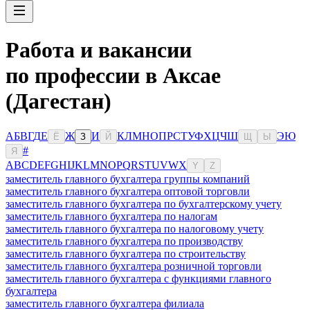
Работа и вакансии
по профессии в Аксае
(Дагестан)
А
Б
В
Г
Д
Е
Ж
И
К
Л
М
Н
О
П
Р
С
Т
У
Ф
Х
Ц
Ч
Ш
Э
Ю
Ё
З
Й
Щ
Ы
#
Я
A
B
C
D
E
F
G
H
I
J
K
L
M
N
O
P
Q
R
S
T
U
V
W
X
Y
Z
заместитель главного бухгалтера группы компаний
заместитель главного бухгалтера оптовой торговли
заместитель главного бухгалтера по бухгалтерскому учету
заместитель главного бухгалтера по налогам
заместитель главного бухгалтера по налоговому учету
заместитель главного бухгалтера по производству
заместитель главного бухгалтера по строительству
заместитель главного бухгалтера розничной торговли
заместитель главного бухгалтера с функциями главного
бухгалтера
заместитель главного бухгалтера филиала