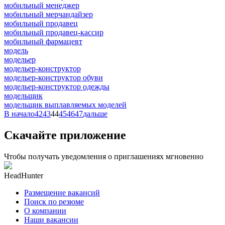
мобильный менеджер
мобильный мерчандайзер
мобильный продавец
мобильный продавец-кассир
мобильный фармацевт
модель
модельер
модельер-конструктор
модельер-конструктор обуви
модельер-конструктор одежды
модельщик
модельщик выплавляемых моделей
В начало
42
43
44
45
46
47
дальше
Скачайте приложение
Чтобы получать уведомления о приглашениях мгновенно
HeadHunter
Размещение вакансий
Поиск по резюме
О компании
Наши вакансии