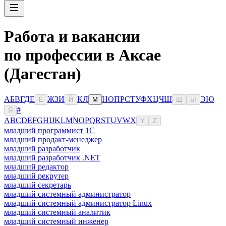
Работа и вакансии
по профессии в Аксае
(Дагестан)
А
Б
В
Г
Д
Е
Ж
З
И
К
Л
Н
О
П
Р
С
Т
У
Ф
Х
Ц
Ч
Ш
Э
Ю
Ё
Й
М
Щ
Ы
#
Я
A
B
C
D
E
F
G
H
I
J
K
L
M
N
O
P
Q
R
S
T
U
V
W
X
Y
Z
младший программист 1С
младший продакт-менеджер
младший разработчик
младший разработчик .NET
младший редактор
младший рекрутер
младший секретарь
младший системный администратор
младший системный администратор Linux
младший системный аналитик
младший системный инженер