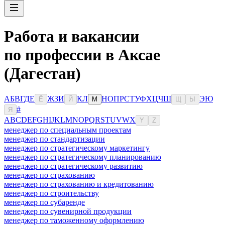
Работа и вакансии
по профессии в Аксае
(Дагестан)
А
Б
В
Г
Д
Е
Ж
З
И
К
Л
Н
О
П
Р
С
Т
У
Ф
Х
Ц
Ч
Ш
Э
Ю
Ё
Й
М
Щ
Ы
#
Я
A
B
C
D
E
F
G
H
I
J
K
L
M
N
O
P
Q
R
S
T
U
V
W
X
Y
Z
менеджер по специальным проектам
менеджер по стандартизации
менеджер по стратегическому маркетингу
менеджер по стратегическому планированию
менеджер по стратегическому развитию
менеджер по страхованию
менеджер по страхованию и кредитованию
менеджер по строительству
менеджер по субаренде
менеджер по сувенирной продукции
менеджер по таможенному оформлению