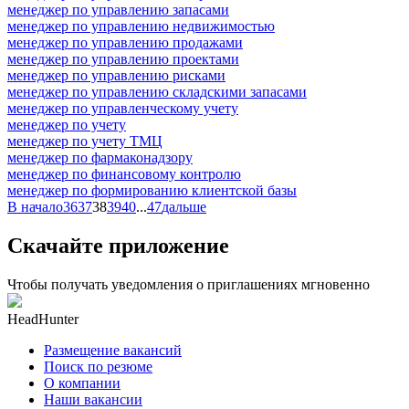
менеджер по управлению запасами
менеджер по управлению недвижимостью
менеджер по управлению продажами
менеджер по управлению проектами
менеджер по управлению рисками
менеджер по управлению складскими запасами
менеджер по управленческому учету
менеджер по учету
менеджер по учету ТМЦ
менеджер по фармаконадзору
менеджер по финансовому контролю
менеджер по формированию клиентской базы
В начало
36
37
38
39
40
...
47
дальше
Скачайте приложение
Чтобы получать уведомления о приглашениях мгновенно
HeadHunter
Размещение вакансий
Поиск по резюме
О компании
Наши вакансии