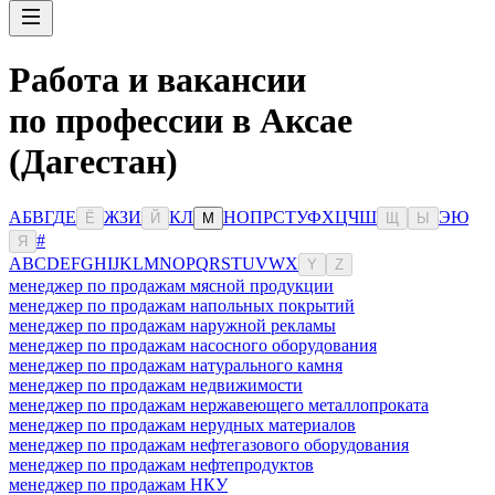
Работа и вакансии
по профессии в Аксае
(Дагестан)
А
Б
В
Г
Д
Е
Ж
З
И
К
Л
Н
О
П
Р
С
Т
У
Ф
Х
Ц
Ч
Ш
Э
Ю
Ё
Й
М
Щ
Ы
#
Я
A
B
C
D
E
F
G
H
I
J
K
L
M
N
O
P
Q
R
S
T
U
V
W
X
Y
Z
менеджер по продажам мясной продукции
менеджер по продажам напольных покрытий
менеджер по продажам наружной рекламы
менеджер по продажам насосного оборудования
менеджер по продажам натурального камня
менеджер по продажам недвижимости
менеджер по продажам нержавеющего металлопроката
менеджер по продажам нерудных материалов
менеджер по продажам нефтегазового оборудования
менеджер по продажам нефтепродуктов
менеджер по продажам НКУ