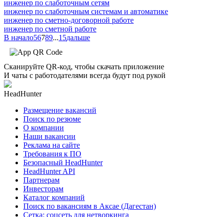
инженер по слаботочным сетям
инженер по слаботочным системам и автоматике
инженер по сметно-договорной работе
инженер по сметной работе
В начало
5
6
7
8
9
...
15
дальше
Сканируйте QR-код, чтобы скачать приложение
И чаты с работодателями всегда будут под рукой
HeadHunter
Размещение вакансий
Поиск по резюме
О компании
Наши вакансии
Реклама на сайте
Требования к ПО
Безопасный HeadHunter
HeadHunter API
Партнерам
Инвесторам
Каталог компаний
Поиск по вакансиям в Аксае (Дагестан)
Сетка: соцсеть для нетворкинга