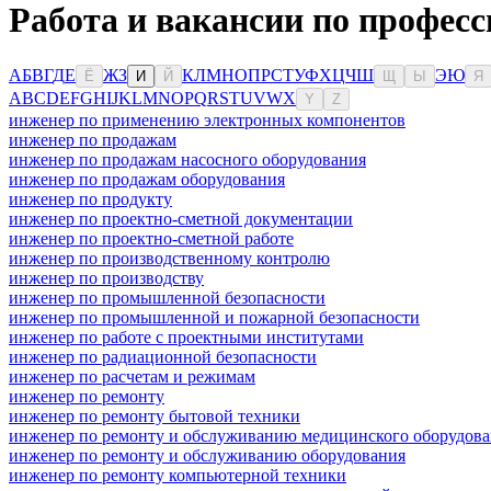
Работа и вакансии по професс
А
Б
В
Г
Д
Е
Ж
З
К
Л
М
Н
О
П
Р
С
Т
У
Ф
Х
Ц
Ч
Ш
Э
Ю
Ё
И
Й
Щ
Ы
Я
A
B
C
D
E
F
G
H
I
J
K
L
M
N
O
P
Q
R
S
T
U
V
W
X
Y
Z
инженер по применению электронных компонентов
инженер по продажам
инженер по продажам насосного оборудования
инженер по продажам оборудования
инженер по продукту
инженер по проектно-сметной документации
инженер по проектно-сметной работе
инженер по производственному контролю
инженер по производству
инженер по промышленной безопасности
инженер по промышленной и пожарной безопасности
инженер по работе с проектными институтами
инженер по радиационной безопасности
инженер по расчетам и режимам
инженер по ремонту
инженер по ремонту бытовой техники
инженер по ремонту и обслуживанию медицинского оборудов
инженер по ремонту и обслуживанию оборудования
инженер по ремонту компьютерной техники