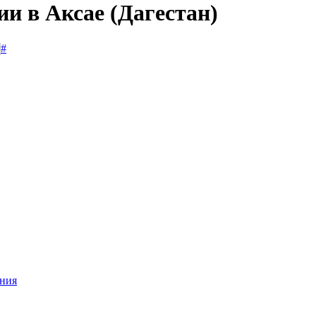
ии в Аксае (Дагестан)
#
ания