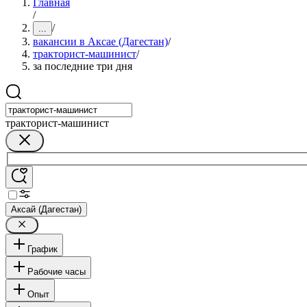
Главная
/
/
...
вакансии в Аксае (Дагестан)
/
тракторист-машинист
/
за последние три дня
тракторист-машинист
Аксай (Дагестан)
График
Рабочие часы
Опыт