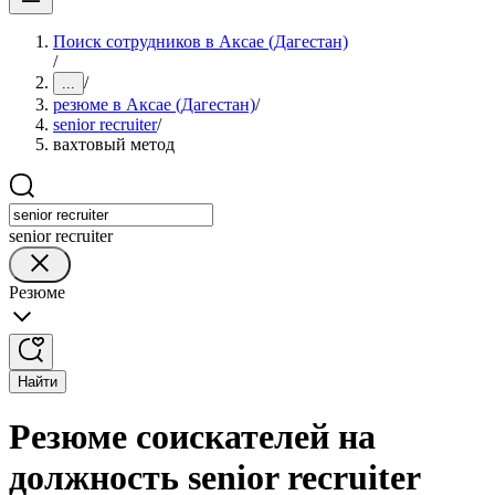
Поиск сотрудников в Аксае (Дагестан)
/
/
...
резюме в Аксае (Дагестан)
/
senior recruiter
/
вахтовый метод
senior recruiter
Резюме
Найти
Резюме соискателей на
должность senior recruiter