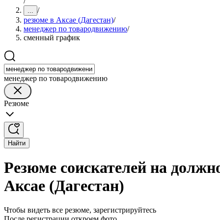
/
/
...
резюме в Аксае (Дагестан)
/
менеджер по товародвижению
/
сменный график
менеджер по товародвижению
Резюме
Найти
Резюме соискателей на должн
Аксае (Дагестан)
Чтобы видеть все резюме, зарегистрируйтесь
После регистрации откроем фото