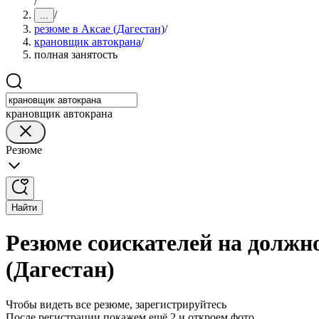
/
/
...
резюме в Аксае (Дагестан)
/
крановщик автокрана
/
полная занятость
крановщик автокрана
Резюме
Найти
Резюме соискателей на должн
(Дагестан)
Чтобы видеть все резюме, зарегистрируйтесь
После регистрации покажем ещё 2 и откроем фото