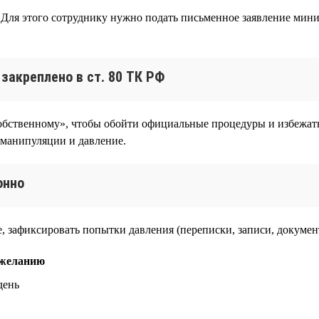
Для этого сотруднику нужно подать письменное заявление миним
закреплено в ст. 80 ТК РФ
обственному», чтобы обойти официальные процедуры и избежать
 манипуляции и давление.
онно
ние, зафиксировать попытки давления (переписки, записи, докуме
 желанию
день