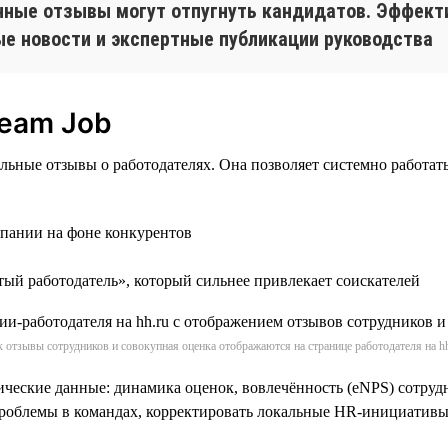
нные отзывы могут отпугнуть кандидатов. Эффект
ые новости и экспертные публикации руководства
ream Job
альные отзывы о работодателях. Она позволяет системно работ
мпании на фоне конкурентов
тый работодатель», который сильнее привлекает соискателей
к отзывы сотрудников и совокупная оценка отображаются на странице работодателя на hh
ические данные: динамика оценок, вовлечённость (eNPS) сотруд
проблемы в командах, корректировать локальные HR-инициативы