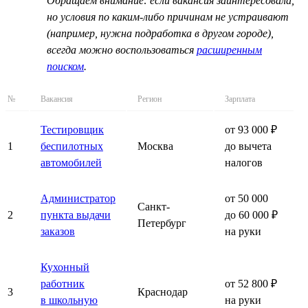
Обращаем внимание: если вакансия заинтересовала,
но условия по каким-либо причинам не устраивают
(например, нужна подработка в другом городе),
всегда можно воспользоваться
расширенным
поиском
.
№
Вакансия
Регион
Зарплата
Тестировщик
от 93 000 ₽
1
беспилотных
Москва
до вычета
автомобилей
налогов
Администратор
от 50 000
Санкт-
2
пункта выдачи
до 60 000 ₽
Петербург
заказов
на руки
Кухонный
работник
от 52 800 ₽
3
Краснодар
в школьную
на руки