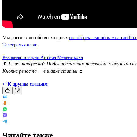
Мы рассказали обо всех героях
новой рекламной кампании hh.r
Телеграм-канале
.
Реальная история Артёма Мельникова
🚩
Было интересно? Поделитесь этим рассказом с друзьями в 
Кнопка репоста — в шапке статьи
⏫
↩
К другим статьям
Читайте также