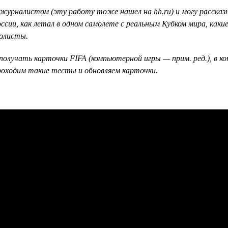
урналистом (эту работу тоже нашел на hh.ru) и могу рассказы
ссии, как летал в одном самолете с реальным Кубком мира, как
болисты.
получать карточки FIFA (компьютерной игры — прим. ред.), в к
 проходим такие тесты и обновляем карточки.