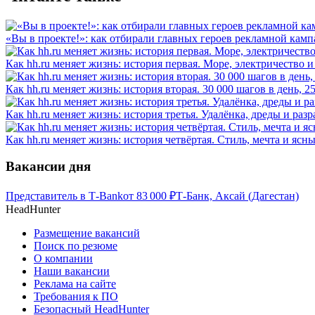
«Вы в проекте!»: как отбирали главных героев рекламной камп
Как hh.ru меняет жизнь: история первая. Море, электричество и
Как hh.ru меняет жизнь: история вторая. 30 000 шагов в день, 
Как hh.ru меняет жизнь: история третья. Удалёнка, дреды и разр
Как hh.ru меняет жизнь: история четвёртая. Стиль, мечта и ясн
Вакансии дня
Представитель в Т-Bank
от
83 000
₽
Т-Банк, Аксай (Дагестан)
HeadHunter
Размещение вакансий
Поиск по резюме
О компании
Наши вакансии
Реклама на сайте
Требования к ПО
Безопасный HeadHunter