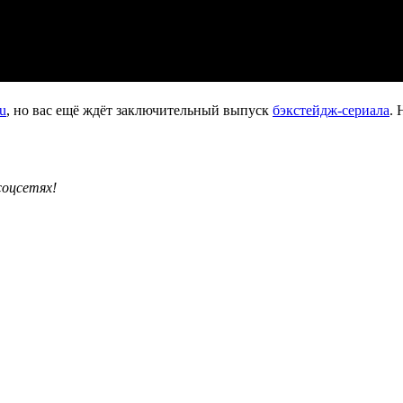
u
, но вас ещё ждёт заключительный выпуск
бэкстейдж-сериала
. 
соцсетях!