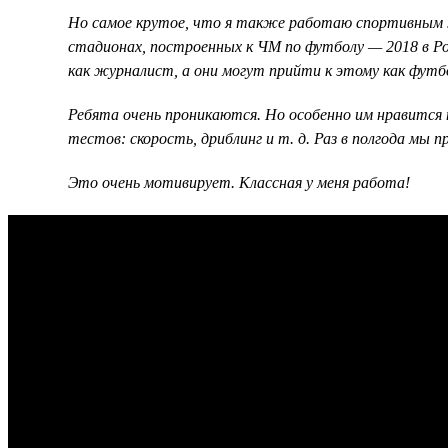
Но самое крутое, что я также работаю спортивным ж
стадионах, построенных к ЧМ по футболу — 2018 в Ро
как журналист, а они могут прийти к этому как фут
Ребята очень проникаются. Но особенно им нравится 
тестов: скорость, дриблинг и т. д. Раз в полгода мы
Это очень мотивирует. Классная у меня работа!