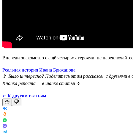
Впереди знакомство с ещё четырьмя героями,
не переключайтес
Реальная история Ивана Брюханова
🚩
Было интересно? Поделитесь этим рассказом с друзьями в 
Кнопка репоста — в шапке статьи
⏫
↩
К другим статьям