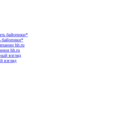
ь байопики*
ании hh.ru
ый взгляд