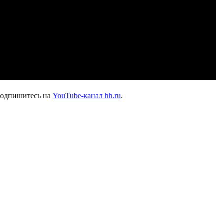
подпишитесь на
YouTube-канал hh.ru
.