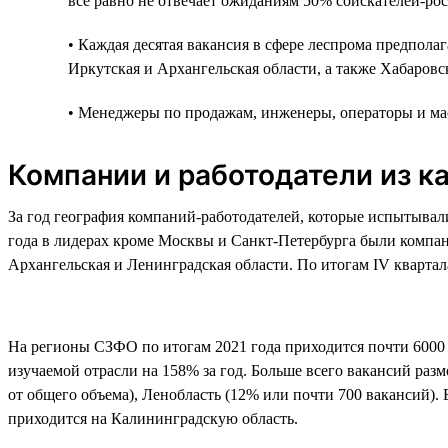
всё равно не отвечает ожиданиям 50% соискателей-рос
• Каждая десятая вакансия в сфере леспрома предпола
Иркутская и Архангельская области, а также Хабаровс
• Менеджеры по продажам, инженеры, операторы и мас
Компании и работодатели из к
За год география компаний-работодателей, которые испытывали
года в лидерах кроме Москвы и Санкт-Петербурга были компани
Архангельская и Ленинградская области. По итогам IV кварта
На регионы СЗФО по итогам 2021 года приходится почти 6000 
изучаемой отрасли на 158% за год. Больше всего вакансий раз
от общего объема), Ленобласть (12% или почти 700 вакансий)
приходится на Калининградскую область.