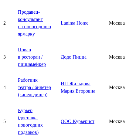
Продавец-
консультант
2
Lanima Home
Москва
на новогоднюю
ярмарку
Повар
3
в ресторан /
Додо Пицца
Москва
пиццамейкер
Работник
ИП Жильцова
4
театра / билетёр
Москва
Мария Егоровна
(капельдинер)
Курьер
(доставка
5
ООО Курьерист
Москва
новогодних
подарков)