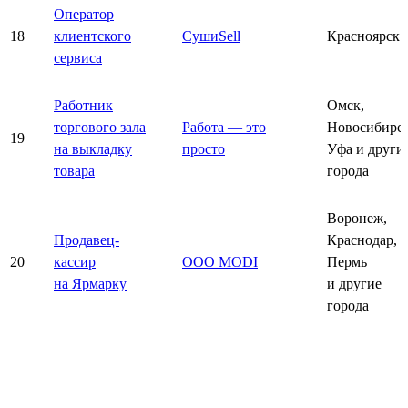
Оператор
18
клиентского
СушиSell
Красноярск
сервиса
Работник
Омск,
торгового зала
Работа — это
Новосибирск
19
на выкладку
просто
Уфа и други
товара
города
Воронеж,
Продавец-
Краснодар,
20
кассир
ООО MODI
Пермь
на Ярмарку
и другие
города