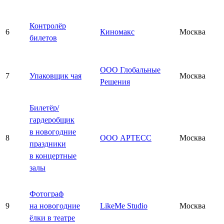
Контролёр
6
Киномакс
Москва
билетов
ООО Глобальные
7
Упаковщик чая
Москва
Решения
Билетёр/
гардеробщик
в новогодние
8
ООО АРТЕСС
Москва
праздники
в концертные
залы
Фотограф
9
на новогодние
LikeMe Studio
Москва
ёлки в театре