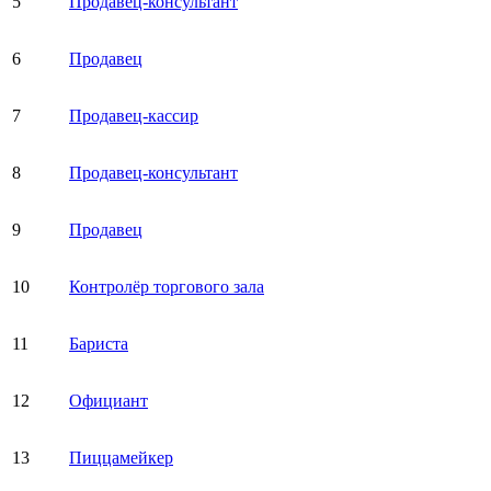
5
Продавец-консультант
6
Продавец
7
Продавец-кассир
8
Продавец-консультант
9
Продавец
10
Контролёр торгового зала
11
Бариста
12
Официант
13
Пиццамейкер