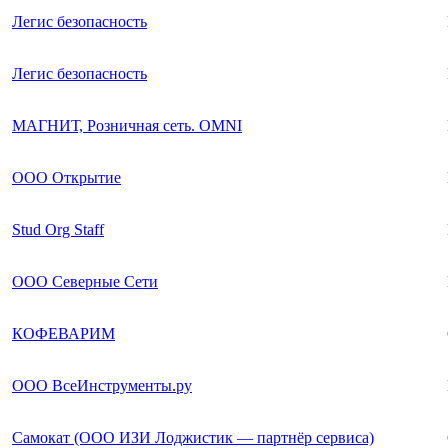
Легис безопасность
Легис безопасность
МАГНИТ, Розничная сеть. OMNI
ООО Открытие
Stud Org Staff
ООО Северные Сети
КОФЕВАРИМ
ООО ВсеИнструменты.ру
Самокат (ООО ИЗИ Лоджистик — партнёр сервиса)