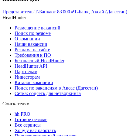
Представитель Т-Банка
от
83 000
₽
Т-Банк, Аксай (Дагестан)
HeadHunter
Размещение вакансий
Поиск по резюме
О компании
Наши вакансии
Реклама на сайте
Требования к ПО
Безопасный HeadHunter
HeadHunter API
Партнерам
Инвесторам
Каталог компаний
Поиск по вакансиям в Аксае (Дагестан)
Сетка: соцсеть для нетворкинга
Соискателям
hh PRO
Готовое резюме
Все сервисы
Хочу у вас работать
Производственный календарь