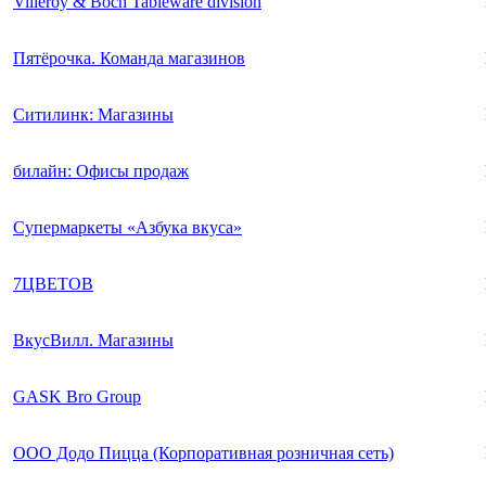
Villeroy & Boch Tableware division
Пятёрочка. Команда магазинов
Ситилинк: Магазины
билайн: Офисы продаж
Супермаркеты «Азбука вкуса»
7ЦВЕТОВ
ВкусВилл. Магазины
GASK Bro Group
ООО Додо Пицца (Корпоративная розничная сеть)